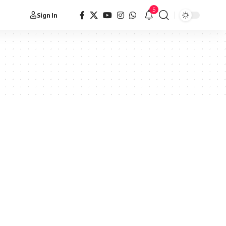
5
Sign In