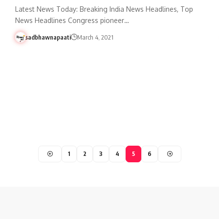
Latest News Today: Breaking India News Headlines, Top
News Headlines Congress pioneer…
sadbhawnapaati
March 4, 2021
1
2
3
4
5
6