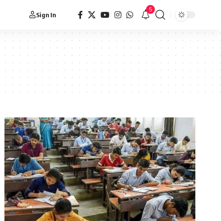
5
Sign In