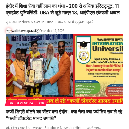
इंदौर में शिक्षा सेवा नहीं लाभ का धंधा – 200 से अधिक इंस्टिट्यूट, 11
प्राइवेट युनिवर्सिटी, UBA से जुड़े मात्र 18, आईपीएस एकेडमी अव्वल
पूनम शर्मा Indore News in Hindi। मध्य भारत में एजुकेशन हब के…
sadbhawnapaati
December 14, 2023
DR. DEVENDRA
इंदौर
फर्जी डिग्री बांटने का सेंटर बना इंदौर : क्या नेता क्या ज्योतिष सब ले रहे
“फर्जी डॉक्टरेट मानद उपाधि”
डॉ. देवेन्द्र मालवीय - श्रृंखला 5 Indore News in Hindi। अपने नाम…