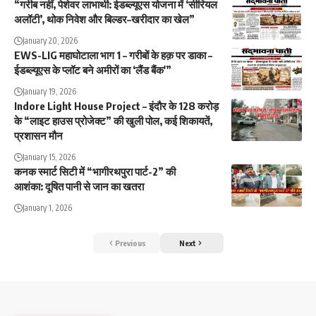
“गरीब नहीं, पेशेवर लाभार्थी: ईडब्ल्यूएस योजना में ‘सीरियल
अलॉटी’, थोक निवेश और बिल्डर–खरीदार का खेल”
January 20, 2026
EWS-LIG महाघोटाला भाग 1 – गरीबों के हक़ पर डाका –
ईडब्ल्यूएस के प्लॉट बने अमीरों का ‘लैंड बैंक'”
January 19, 2026
Indore Light House Project – इंदौर के 128 करोड़
के “लाइट हाउस प्रोजेक्ट” की खुली पोल, कई शिकायतें,
प्रशासन मौन
January 15, 2026
कनक स्मार्ट सिटी में “भागीरथपुरा पार्ट-2” की
आशंका: दूषित पानी से जान का खतरा
January 1, 2026
Previous
Next