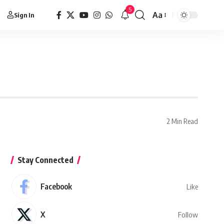
5
Aa
Sign In
2 Min Read
Stay Connected
Facebook
Like
X
Follow