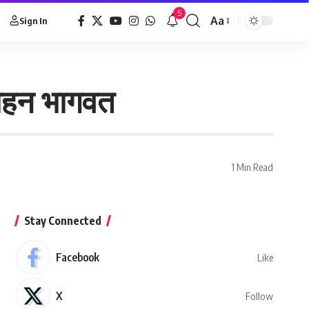
5
Aa
Sign In
 मोहन भागवत
1 Min Read
Stay Connected
Facebook
Like
X
Follow