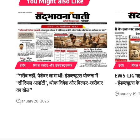
You Might also Like
इंदौर
रियल एस्टेट और इंफ्रास्ट्रक्चर
इंदौर
रियल ए
“गरीब नहीं, पेशेवर लाभार्थी: ईडब्ल्यूएस योजना में
EWS-LIG महाघ
‘सीरियल अलॉटी’, थोक निवेश और बिल्डर–खरीदार
– ईडब्ल्यूएस के
का खेल”
January 19, 
January 20, 2026