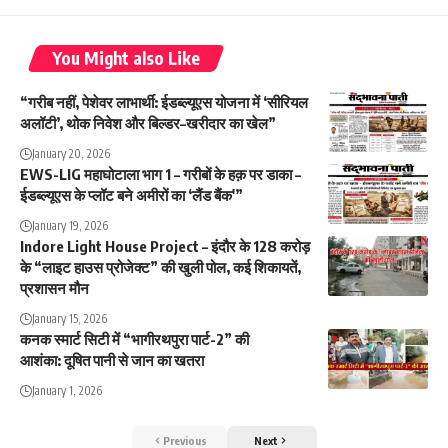
You Might also Like
“गरीब नहीं, पेशेवर लाभार्थी: ईडब्ल्यूएस योजना में ‘सीरियल
अलॉटी’, थोक निवेश और बिल्डर–खरीदार का खेल”
January 20, 2026
EWS-LIG महाघोटाला भाग 1 – गरीबों के हक़ पर डाका –
ईडब्ल्यूएस के प्लॉट बने अमीरों का ‘लैंड बैंक'”
January 19, 2026
Indore Light House Project – इंदौर के 128 करोड़
के “लाइट हाउस प्रोजेक्ट” की खुली पोल, कई शिकायतें,
प्रशासन मौन
January 15, 2026
कनक स्मार्ट सिटी में “भागीरथपुरा पार्ट-2” की
आशंका: दूषित पानी से जान का खतरा
January 1, 2026
Previous
Next