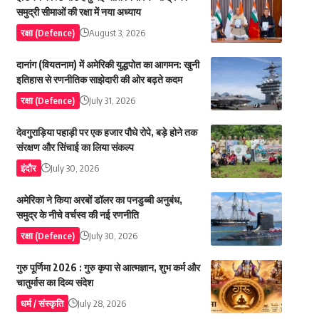
समुद्री सीमाओं की रक्षा में नया अध्याय
रक्षा (Defence)
August 3, 2026
दानांग (वियतनाम) में अमेरिकी युद्धपोत का आगमन: खुनी
इतिहास से रणनीतिक साझेदारी की ओर बढ़ते कदम
रक्षा (Defence)
July 31, 2026
देवगुराड़िया पहाड़ी पर एक हजार पौधे रोपे, बड़े होने तक
संरक्षण और सिंचाई का लिया संकल्प
इंदौर
July 30, 2026
अमेरिका ने किया अरबों डॉलर का पनडुब्बी अनुबंध,
समुद्र के नीचे वर्चस्व की नई रणनीति
रक्षा (Defence)
July 30, 2026
गुरु पूर्णिमा 2026 : गुरु कृपा से आत्मज्ञान, शुभ कर्म और
चातुर्मास का दिव्य संदेश
धर्म / संस्कृति
July 28, 2026