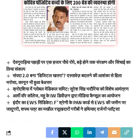
देवगुराड़िया पहाड़ी पर एक हजार पौधे रोपे, बड़े होने तक संरक्षण और सिंचाई का
लिया संकल्प
संपदा 2.0 बना ‘डिजिटल खतरा’? दस्तावेज़ बदलने की आशंका से हिला
भरोसा, कानून भी हुआ बेअसर
क्रोएशिया में ग्लोबल मेडिकल समिट: सुरेश सिंह भदौरिया को विशेष आमंत्रण
आर्मी वॉर कॉलेज, महू के IW डिवीज़न द्वारा मीडिया कैप्सूल का आयोजन
इंदौर का EWS सिंडिकेट: F’ श्रेणी के PAN कार्ड से EWS की जमीन पर
जादूगरी, शपथ पत्र का मखौल रसूखदारों गरीबों ने हथियाए दर्जनों प्लॉट्स!