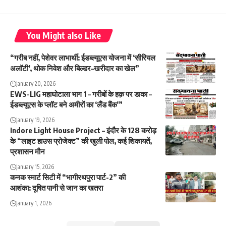
You Might also Like
“गरीब नहीं, पेशेवर लाभार्थी: ईडब्ल्यूएस योजना में ‘सीरियल
अलॉटी’, थोक निवेश और बिल्डर–खरीदार का खेल”
January 20, 2026
EWS-LIG महाघोटाला भाग 1 – गरीबों के हक़ पर डाका –
ईडब्ल्यूएस के प्लॉट बने अमीरों का ‘लैंड बैंक'”
January 19, 2026
Indore Light House Project – इंदौर के 128 करोड़
के “लाइट हाउस प्रोजेक्ट” की खुली पोल, कई शिकायतें,
प्रशासन मौन
January 15, 2026
कनक स्मार्ट सिटी में “भागीरथपुरा पार्ट-2” की
आशंका: दूषित पानी से जान का खतरा
January 1, 2026