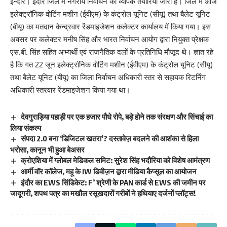
इन्दौर। इंदौर जिले में नगरीय निर्वाचन की व्यापक तैयारियां जारी है। जिले में आज
इलेक्ट्रॉनिक वोटिंग मशीन (ईवीएम) के कंट्रोल यूनिट (सीयू) तथा बैलेट यूनिट
(बीयू) का मतदान केन्द्रवार रेंडमाइजेशन कलेक्टर कार्यालय में किया गया। इस
अवसर पर कलेक्टर मनीष सिंह और भारत निर्वाचन आयोग द्वारा नियुक्त प्रेक्षक
एस.बी. सिंह सहित अभ्यर्थी एवं राजनैतिक दलों के प्रतिनिधि मौजूद थे। ज्ञात रहे
है कि गत 22 जून इलेक्ट्रॉनिक वोटिंग मशीन (ईवीएम) के कंट्रोल यूनिट (सीयू)
तथा बैलेट यूनिट (बीयू) का जिला निर्वाचन अधिकारी स्तर से सहायक रिटर्निंग
अधिकारी स्तरवार रेंडमाइजेशन किया गया था।
देवगुराड़िया पहाड़ी पर एक हजार पौधे रोपे, बड़े होने तक संरक्षण और सिंचाई का
लिया संकल्प
संपदा 2.0 बना ‘डिजिटल खतरा’? दस्तावेज़ बदलने की आशंका से हिला
भरोसा, कानून भी हुआ बेअसर
क्रोएशिया में ग्लोबल मेडिकल समिट: सुरेश सिंह भदौरिया को विशेष आमंत्रण
आर्मी वॉर कॉलेज, महू के IW डिवीज़न द्वारा मीडिया कैप्सूल का आयोजन
इंदौर का EWS सिंडिकेट: F’ श्रेणी के PAN कार्ड से EWS की जमीन पर
जादूगरी, शपथ पत्र का मखौल रसूखदारों गरीबों ने हथियाए दर्जनों प्लॉट्स!