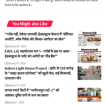
"प्राणियों में सदभावना हो" के सिद्धांत पर चलते हुए, समाज में सच्चाई और जागरूकता का प्रकाश
फैलाने के लिए संकल्पित हैं।
You Might also Like
“गरीब नहीं, पेशेवर लाभार्थी: ईडब्ल्यूएस योजना में ‘सीरियल
अलॉटी’, थोक निवेश और बिल्डर–खरीदार का खेल”
January 20, 2026
EWS-LIG महाघोटाला भाग 1 – गरीबों के हक़ पर डाका –
ईडब्ल्यूएस के प्लॉट बने अमीरों का ‘लैंड बैंक'”
January 19, 2026
Indore Light House Project – इंदौर के 128 करोड़
के “लाइट हाउस प्रोजेक्ट” की खुली पोल, कई शिकायतें,
प्रशासन मौन
January 15, 2026
कनक स्मार्ट सिटी में “भागीरथपुरा पार्ट-2” की
आशंका: दूषित पानी से जान का खतरा
January 1, 2026