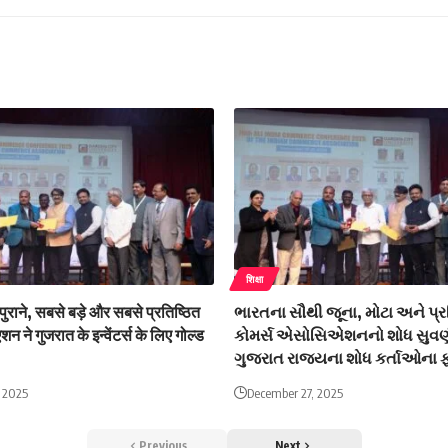
शिक्षा
ुराने, सबसे बड़े और सबसे प्रतिष्ठित
ભારતના સૌથી જૂના, મોટા અને પ્ર
न ने गुजरात के इन्वेंटर्स के लिए गोल्ड
કોમર્સ એસોસિએશનનો શોધ સુવર્ણ
ગુજરાત રાજ્યના શોધ કર્તાઓના ફ
 2025
December 27, 2025
Previous
Next