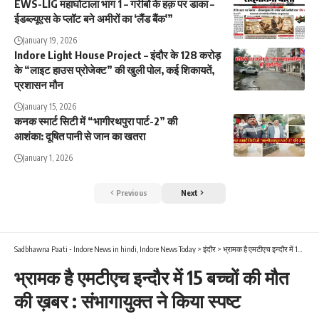
EWS-LIG महाघोटाला भाग 1 – गरीबों के हक़ पर डाका –
ईडब्ल्यूएस के प्लॉट बने अमीरों का ‘लैंड बैंक'”
January 19, 2026
Indore Light House Project – इंदौर के 128 करोड़
के “लाइट हाउस प्रोजेक्ट” की खुली पोल, कई शिकायतें,
प्रशासन मौन
January 15, 2026
कनक स्मार्ट सिटी में “भागीरथपुरा पार्ट-2” की
आशंका: दूषित पानी से जान का खतरा
January 1, 2026
Previous
Next
Sadbhawna Paati - Indore News in hindi, Indore News Today
>
इंदौर
>
भ्रामक है एमटीएच इन्दौर में 15 बच्चों की मौत की ख़बर : संभागायुक्त ने किया स्पष्ट
भ्रामक है एमटीएच इन्दौर में 15 बच्चों की मौत
की ख़बर : संभागायुक्त ने किया स्पष्ट