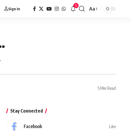
5
Aa
Sign In
..
त
5 Min Read
Stay Connected
Facebook
Like