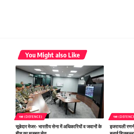
You Might also Like
रक्षा (DEFENCE)
रक्षा (DEFENC
सूबेदार मेजर- भारतीय सेना में अधिकारियों व जवानों के
इजरायली रणनी
बीच का मजबूत सेतु
बनाई हिजबुल्ला