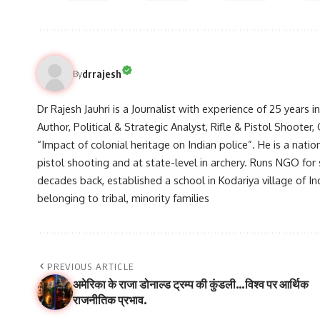
drrajesh
By
Dr Rajesh Jauhri is a Journalist with experience of 25 years 
Author, Political & Strategic Analyst, Rifle & Pistol Shooter
“Impact of colonial heritage on Indian police”. He is a natio
pistol shooting and at state-level in archery. Runs NGO for
decades back, established a school in Kodariya village of I
belonging to tribal, minority families
PREVIOUS ARTICLE
अमेरिका के राजा डोनाल्ड ट्रम्प की कुंडली…विश्व पर आर्थिक
राजनीतिक प्रभाव.