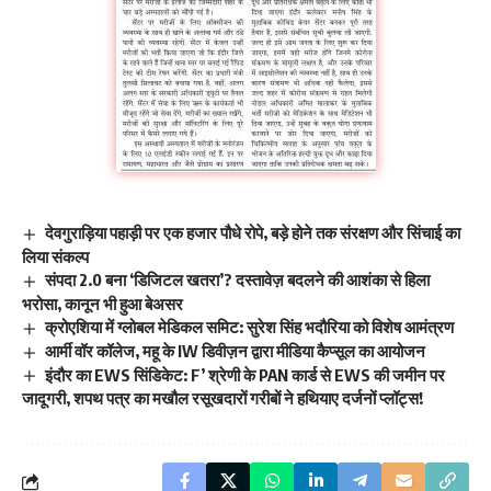
देवगुराड़िया पहाड़ी पर एक हजार पौधे रोपे, बड़े होने तक संरक्षण और सिंचाई का
लिया संकल्प
संपदा 2.0 बना ‘डिजिटल खतरा’? दस्तावेज़ बदलने की आशंका से हिला
भरोसा, कानून भी हुआ बेअसर
क्रोएशिया में ग्लोबल मेडिकल समिट: सुरेश सिंह भदौरिया को विशेष आमंत्रण
आर्मी वॉर कॉलेज, महू के IW डिवीज़न द्वारा मीडिया कैप्सूल का आयोजन
इंदौर का EWS सिंडिकेट: F’ श्रेणी के PAN कार्ड से EWS की जमीन पर
जादूगरी, शपथ पत्र का मखौल रसूखदारों गरीबों ने हथियाए दर्जनों प्लॉट्स!