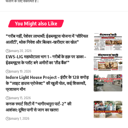
फैलाने के लिए संकल्पित हैं।
You Might also Like
“गरीब नहीं, पेशेवर लाभार्थी: ईडब्ल्यूएस योजना में ‘सीरियल
अलॉटी’, थोक निवेश और बिल्डर–खरीदार का खेल”
January 20, 2026
EWS-LIG महाघोटाला भाग 1 – गरीबों के हक़ पर डाका –
ईडब्ल्यूएस के प्लॉट बने अमीरों का ‘लैंड बैंक'”
January 19, 2026
Indore Light House Project – इंदौर के 128 करोड़
के “लाइट हाउस प्रोजेक्ट” की खुली पोल, कई शिकायतें,
प्रशासन मौन
January 15, 2026
कनक स्मार्ट सिटी में “भागीरथपुरा पार्ट-2” की
आशंका: दूषित पानी से जान का खतरा
January 1, 2026