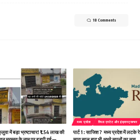
18 Comments
मध्य प्रदेश
रियल एस्टेट और इंफ्रास्ट्रक्चर
ुलुवा में बड़ा भ्रष्टाचार! ₹1.54 लाख की
पार्ट 1 : साजिश ? मध्य प्रदेश में लटके रे
वन मरम्मत के नाम पर हड़पी गई —
सात साल बाद भी अधूरे सपनों का सच