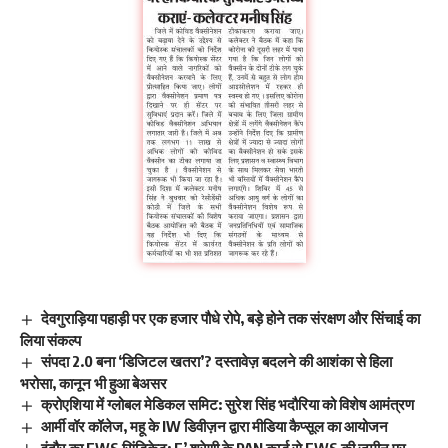
देवगुराड़िया पहाड़ी पर एक हजार पौधे रोपे, बड़े होने तक संरक्षण और सिंचाई का
लिया संकल्प
संपदा 2.0 बना ‘डिजिटल खतरा’? दस्तावेज़ बदलने की आशंका से हिला
भरोसा, कानून भी हुआ बेअसर
क्रोएशिया में ग्लोबल मेडिकल समिट: सुरेश सिंह भदौरिया को विशेष आमंत्रण
आर्मी वॉर कॉलेज, महू के IW डिवीज़न द्वारा मीडिया कैप्सूल का आयोजन
इंदौर का EWS सिंडिकेट: F’ श्रेणी के PAN कार्ड से EWS की जमीन पर