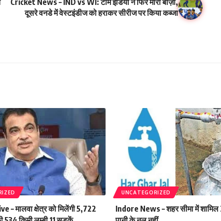
त
Cricket News – IND vs WI: टीम इंडिया ने फिर मारी बाज़ी,
दूसरे वनडे में वेस्टइंडीज को हराकर सीरीज पर किया कब्जा
RIZED
UNCATEGORIZED
– मालवा क्षेत्र को मिलेंगी 5,722
Indore News – शहर सीमा में शामिल 29 
 534 किमी लम्बी 11 सड़कें
पानी के नल नहीं