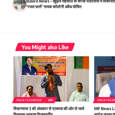
Indore News – खुड़ैल तहसील के काजी पलासिया में विकसि
‘रजत फार्म’ नामक कॉलोनी अवैध घोषित
You Might also Like
UNCATEGORIZED
इंदौर
UNCATEGO
विधानसभा 3 को अंधकार से प्रकाश की ओर ले जाते
MP News Live 
विधायक आकाश विजयवर्गीय
करोड़ लागत की