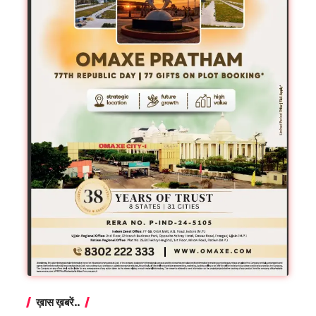
ख़ास ख़बरें..