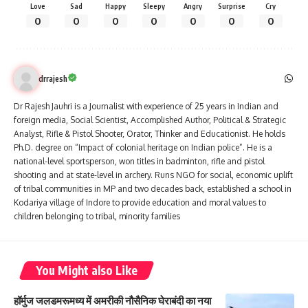
Love
Sad
Happy
Sleepy
Angry
Surprise
Cry
0
0
0
0
0
0
0
drrajesh
Dr Rajesh Jauhri is a Journalist with experience of 25 years in Indian and
foreign media, Social Scientist, Accomplished Author, Political & Strategic
Analyst, Rifle & Pistol Shooter, Orator, Thinker and Educationist. He holds
Ph.D. degree on “Impact of colonial heritage on Indian police”. He is a
national-level sportsperson, won titles in badminton, rifle and pistol
shooting and at state-level in archery. Runs NGO for social, economic uplift
of tribal communities in MP and two decades back, established a school in
Kodariya village of Indore to provide education and moral values to
children belonging to tribal, minority families
You Might also Like
हॉर्मुज जलडमरूमध्य में अमरीकी नौसैनिक घेराबंदी का नया