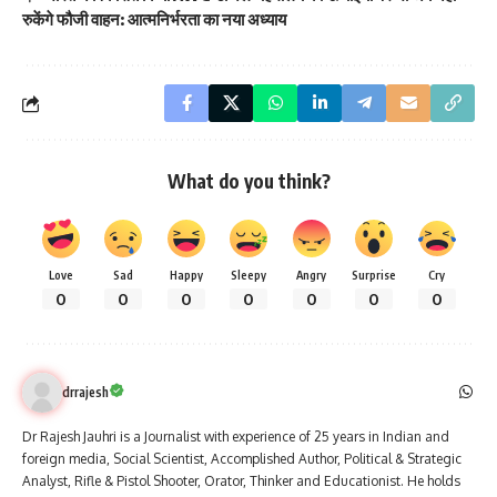
रुकेंगे फौजी वाहन: आत्मनिर्भरता का नया अध्याय
What do you think?
Love
Sad
Happy
Sleepy
Angry
Surprise
Cry
0
0
0
0
0
0
0
drrajesh
Dr Rajesh Jauhri is a Journalist with experience of 25 years in Indian and
foreign media, Social Scientist, Accomplished Author, Political & Strategic
Analyst, Rifle & Pistol Shooter, Orator, Thinker and Educationist. He holds