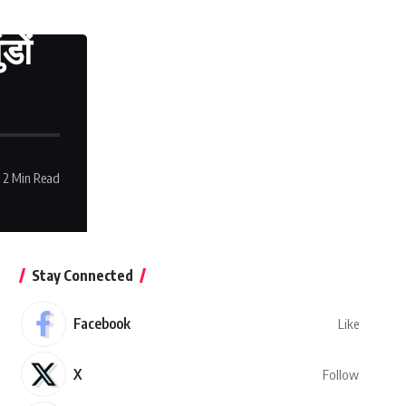
डों
2 Min Read
Stay Connected
Facebook
Like
X
Follow