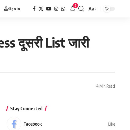
5
Aa
Sign In
ess दूसरी List जारी
4 Min Read
Stay Connected
Facebook
Like