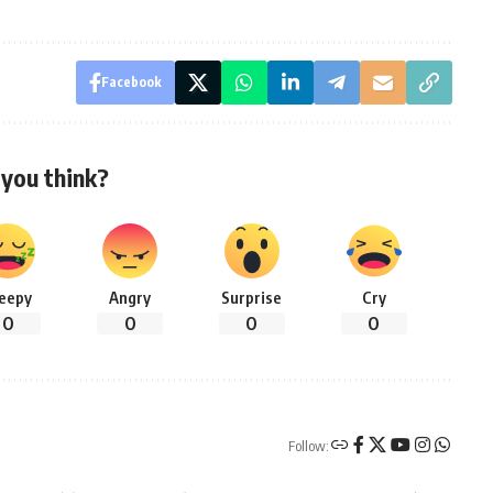
Facebook
you think?
leepy
Angry
Surprise
Cry
0
0
0
0
Follow: