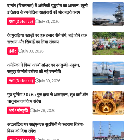
दानांग (वियतनाम) में अमेरिकी युद्धपोत का आगमन: खुनी
इतिहास से रणनीतिक साझेदारी की ओर बढ़ते कदम
रक्षा (Defence)
July 31, 2026
देवगुराड़िया पहाड़ी पर एक हजार पौधे रोपे, बड़े होने तक
संरक्षण और सिंचाई का लिया संकल्प
इंदौर
July 30, 2026
अमेरिका ने किया अरबों डॉलर का पनडुब्बी अनुबंध,
समुद्र के नीचे वर्चस्व की नई रणनीति
रक्षा (Defence)
July 30, 2026
गुरु पूर्णिमा 2026 : गुरु कृपा से आत्मज्ञान, शुभ कर्म और
चातुर्मास का दिव्य संदेश
धर्म / संस्कृति
July 28, 2026
अटलांटिक पर आईएनएस सुदर्शिनी ने फहराया तिरंगा-
विश्व को दिया संदेश
रक्षा (Defence)
July 28, 2026