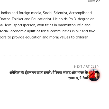
Follow:
in Indian and foreign media, Social Scientist, Accomplished
, Orator, Thinker and Educationist. He holds Ph.D. degree on
nal-level sportsperson, won titles in badminton, rifle and
 social, economic uplift of tribal communities in MP and two
ndore to provide education and moral values to children
NEXT ARTICLE
अमेरिका के ईरान पर ताजा हमले: वैश्विक संकट और भारत के
समक्ष चुनौतियाँ