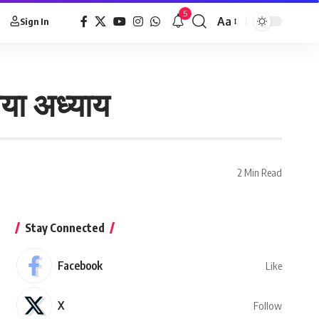
5
Aa
Sign In
या अध्याय
2 Min Read
Stay Connected
Facebook
Like
X
Follow